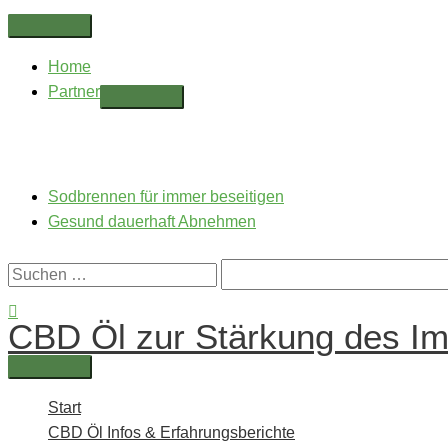
Zum
Above
Inhalt
Header
Home
springen
Partner
Sodbrennen für immer beseitigen
Gesund dauerhaft Abnehmen
Suchen
nach:
Suchen
CBD Öl zur Stärkung des I
Hauptmenü
Start
CBD Öl Infos & Erfahrungsberichte