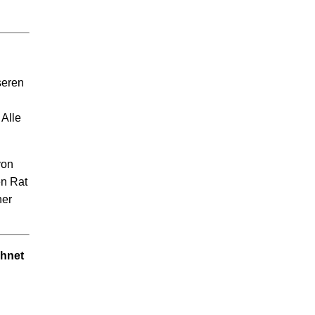
seren
 Alle
von
en Rat
ner
hnet