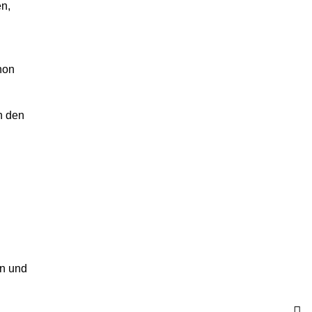
en,
hon
n den
en und