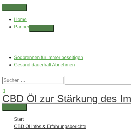
Zum
Above
Inhalt
Header
Home
springen
Partner
Sodbrennen für immer beseitigen
Gesund dauerhaft Abnehmen
Suchen
nach:
Suchen
CBD Öl zur Stärkung des I
Hauptmenü
Start
CBD Öl Infos & Erfahrungsberichte