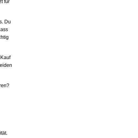
t für
s. Du
dass
htig
 Kauf
leiden
aren?
tät.