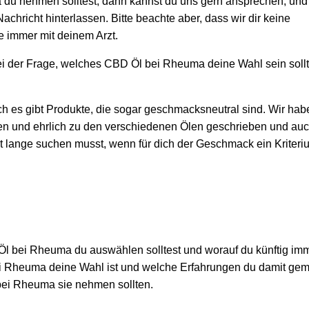
du nehmen solltest, dann kannst du uns gern ansprechen, und
chricht hinterlassen. Bitte beachte aber, dass wir dir keine
e immer mit deinem Arzt.
ei der Frage, welches CBD Öl bei Rheuma deine Wahl sein sollte
h es gibt Produkte, die sogar geschmacksneutral sind. Wir hab
en und ehrlich zu den verschiedenen Ölen geschrieben und au
t lange suchen musst, wenn für dich der Geschmack ein Kriteriu
 Öl bei Rheuma du auswählen solltest und worauf du künftig im
bei Rheuma deine Wahl ist und welche Erfahrungen du damit ge
bei Rheuma sie nehmen sollten.