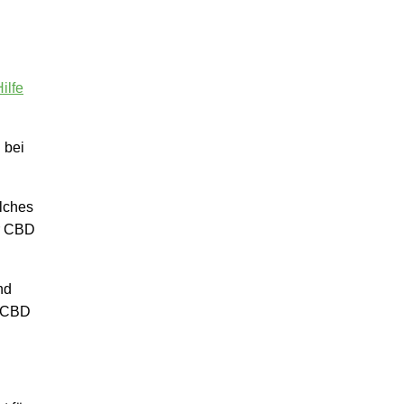
ilfe
 bei
elches
er CBD
nd
s CBD