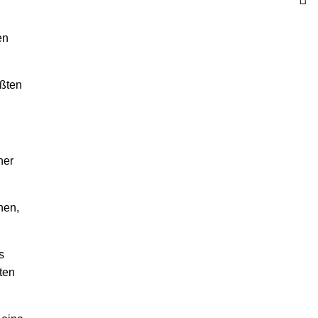
en
ößten
her
hen,
s
ten