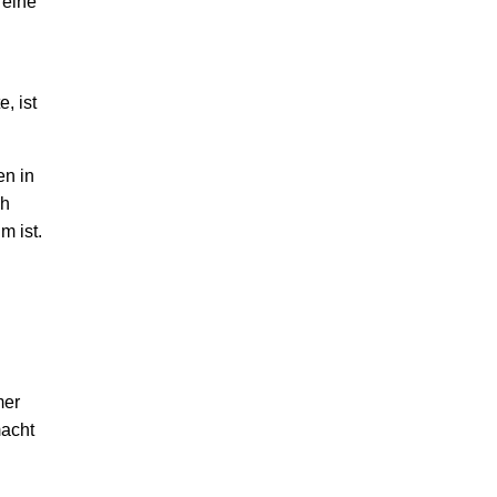
 eine
, ist
en in
ch
m ist.
mer
macht