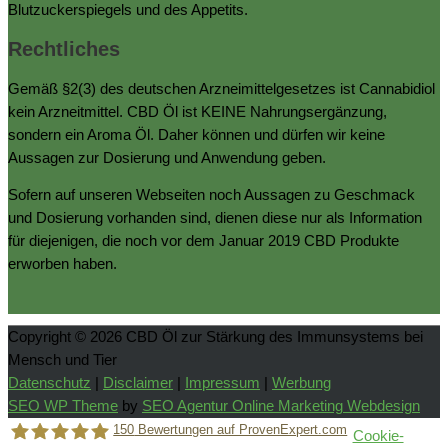
Blutzuckerspiegels und des Appetits.
Rechtliches
Gemäß §2(3) des deutschen Arzneimittelgesetzes ist Cannabidiol
kein Arzneitmittel. CBD Öl ist KEINE Nahrungsergänzung,
sondern ein Aroma Öl. Daher können und dürfen wir keine
Aussagen zur Dosierung und Anwendung geben.
Sofern auf unseren Webseiten noch Aussagen zu Geschmack
und Dosierung vorhanden sind, dienen diese nur als Information
für diejenigen, die noch vor dem Januar 2019 CBD Produkte
erworben haben.
Copyright © 2026
CBD Öl zur Stärkung des Immunsystems bei
Mensch und Tier
Datenschutz
|
Disclaimer
|
Impressum
|
Werbung
SEO WP Theme
by
SEO Agentur Online Marketing Webdesign
150
Bewertungen auf ProvenExpert.com
Cookie-