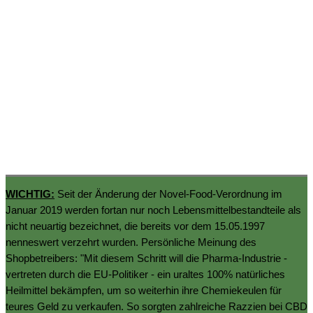
WICHTIG:
Seit der Änderung der Novel-Food-Verordnung im
Januar 2019 werden fortan nur noch Lebensmittelbestandteile als
nicht neuartig bezeichnet, die bereits vor dem 15.05.1997
nenneswert verzehrt wurden. Persönliche Meinung des
Shopbetreibers: "Mit diesem Schritt will die Pharma-Industrie -
vertreten durch die EU-Politiker - ein uraltes 100% natürliches
Heilmittel bekämpfen, um so weiterhin ihre Chemiekeulen für
teures Geld zu verkaufen. So sorgten zahlreiche Razzien bei CBD