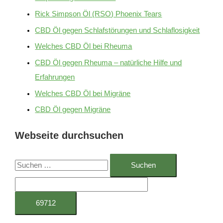
Rick Simpson Öl (RSO) Phoenix Tears
CBD Öl gegen Schlafstörungen und Schlaflosigkeit
Welches CBD Öl bei Rheuma
CBD Öl gegen Rheuma – natürliche Hilfe und
Erfahrungen
Welches CBD Öl bei Migräne
CBD Öl gegen Migräne
Webseite durchsuchen
S
u
c
h
e