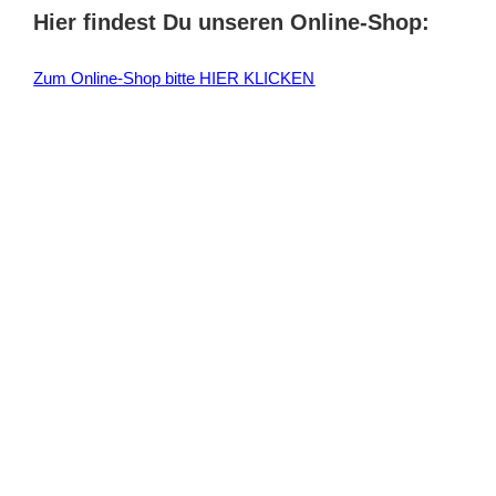
Hier findest Du unseren Online-Shop:
n
n
Zum Online-Shop bitte HIER KLICKEN
a
c
h
: