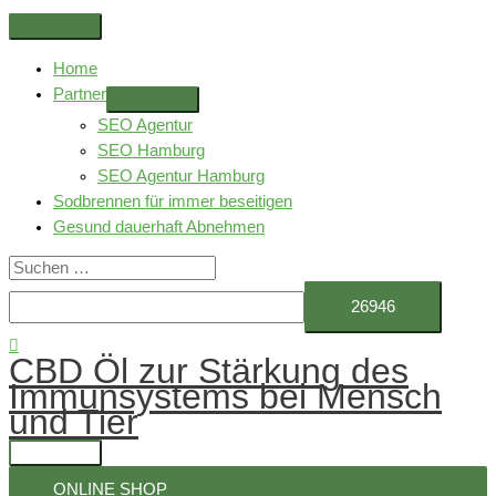
Zum
Above
Inhalt
Header
Home
springen
Partner
SEO Agentur
SEO Hamburg
SEO Agentur Hamburg
Sodbrennen für immer beseitigen
Gesund dauerhaft Abnehmen
Suchen
nach:
Suchen
CBD Öl zur Stärkung des
Immunsystems bei Mensch
und Tier
Hauptmenü
ONLINE SHOP