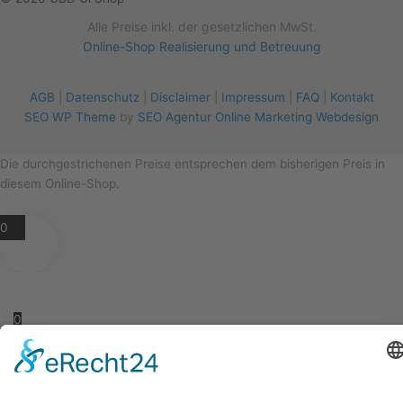
Alle Preise inkl. der gesetzlichen MwSt.
Online-Shop Realisierung und Betreuung
AGB
|
Datenschutz
|
Disclaimer
|
Impressum
|
FAQ
|
Kontakt
SEO WP Theme
by
SEO Agentur Online Marketing Webdesign
Die durchgestrichenen Preise entsprechen dem bisherigen Preis in
diesem Online-Shop.
0
0
Dein Warenkorb
Warenkorb ist LEER
Zurück zum Shop
Weiter Einkaufen