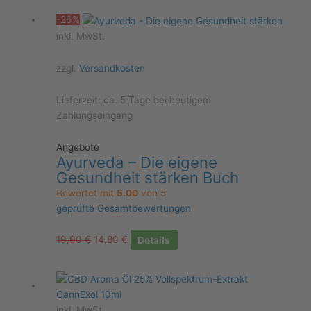
weist
-26%
mehrere
inkl. MwSt.
Varianten
auf.
zzgl.
Versandkosten
Die
Optionen
Lieferzeit:
ca. 5 Tage bei heutigem
können
Zahlungseingang
auf
der
Angebote
Produktseite
Ayurveda – Die eigene
gewählt
Gesundheit stärken Buch
werden
Bewertet mit
5.00
von 5
geprüfte Gesamtbewertungen
Ursprünglicher
Aktueller
19,90
€
14,80
€
Details
Preis
Preis
war:
ist:
19,90 €
14,80 €.
inkl. MwSt.