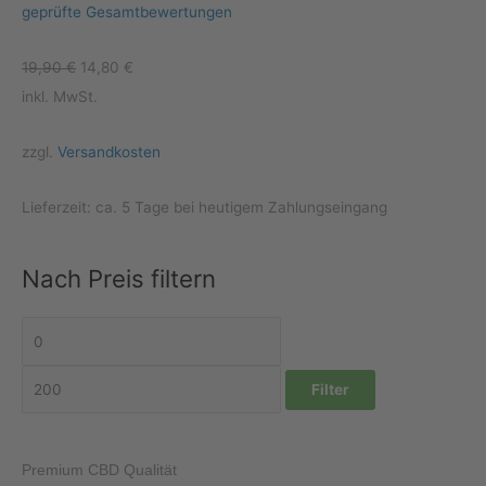
geprüfte Gesamtbewertungen
U
A
19,90
€
14,80
€
r
k
inkl. MwSt.
s
t
zzgl.
Versandkosten
p
u
r
e
Lieferzeit:
ca. 5 Tage bei heutigem Zahlungseingang
ü
l
n
l
g
e
Nach Preis filtern
l
r
i
P
M
M
c
r
i
a
h
e
n
x
Filter
e
i
.
.
r
s
P
P
Premium CBD Qualität
P
i
r
r