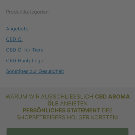
r
s
e
e
Produktkategorien:
e
t
i
i
i
:
s
s
Angebote
s
1
w
4
CBD Öl
a
,
CBD Öl für Tiere
r
8
CBD Hautpflege
:
0
1
Sonstiges zur Gesundheit
9
€
,
.
9
WARUM WIR AUSSCHLIESSLICH
CBD AROMA
ÖLE
ANBIETEN
0
PERSÖNLICHES STATEMENT
DES
SHOPBETREIBERS HOLGER KORSTEN:
€