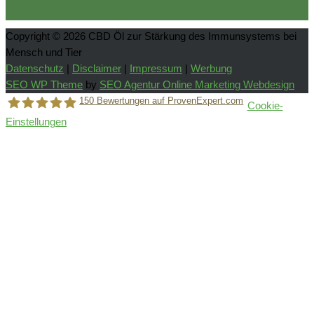
Copyright © 2026
CBD Öl zur Stärkung des Immunsystems bei
Mensch und Tier
Datenschutz
|
Disclaimer
|
Impressum
|
Werbung
SEO WP Theme
by
SEO Agentur Online Marketing Webdesign
150
Bewertungen auf ProvenExpert.com
Cookie-
Einstellungen
Holger Korsten