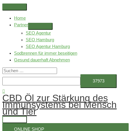
Zum
Above
Inhalt
Header
Home
springen
Partner
SEO Agentur
SEO Hamburg
SEO Agentur Hamburg
Sodbrennen für immer beseitigen
Gesund dauerhaft Abnehmen
Suchen
nach:
Suchen
CBD Öl zur Stärkung des
Immunsystems bei Mensch
und Tier
Hauptmenü
ONLINE SHOP