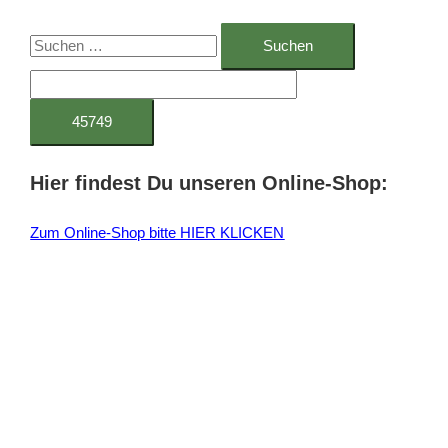
S
u
c
h
e
Hier findest Du unseren Online-Shop:
n
n
Zum Online-Shop bitte HIER KLICKEN
a
c
h
: