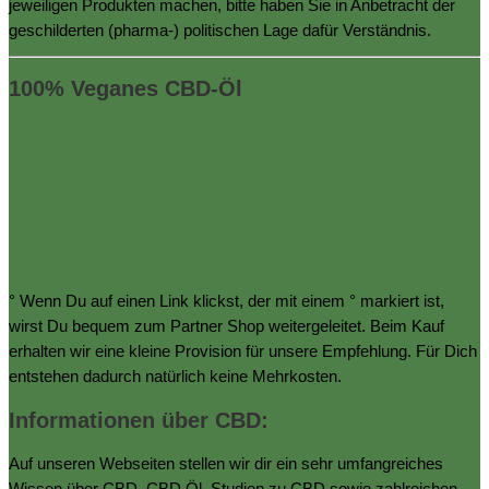
jeweiligen Produkten machen, bitte haben Sie in Anbetracht der
geschilderten (pharma-) politischen Lage dafür Verständnis.
100% Veganes CBD-Öl
° Wenn Du auf einen Link klickst, der mit einem ° markiert ist,
wirst Du bequem zum Partner Shop weitergeleitet. Beim Kauf
erhalten wir eine kleine Provision für unsere Empfehlung. Für Dich
entstehen dadurch natürlich keine Mehrkosten.
Informationen über CBD:
Auf unseren Webseiten stellen wir dir ein sehr umfangreiches
Wissen über CBD, CBD Öl, Studien zu CBD sowie zahlreichen