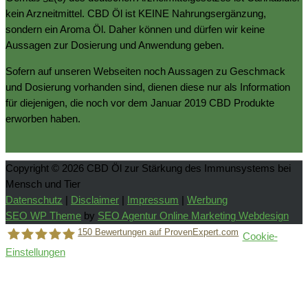
kein Arzneitmittel. CBD Öl ist KEINE Nahrungsergänzung,
sondern ein Aroma Öl. Daher können und dürfen wir keine
Aussagen zur Dosierung und Anwendung geben.
Sofern auf unseren Webseiten noch Aussagen zu Geschmack
und Dosierung vorhanden sind, dienen diese nur als Information
für diejenigen, die noch vor dem Januar 2019 CBD Produkte
erworben haben.
Copyright © 2026
CBD Öl zur Stärkung des Immunsystems bei
Mensch und Tier
Datenschutz
|
Disclaimer
|
Impressum
|
Werbung
SEO WP Theme
by
SEO Agentur Online Marketing Webdesign
150
Bewertungen auf ProvenExpert.com
Cookie-
Einstellungen
Holger Korsten