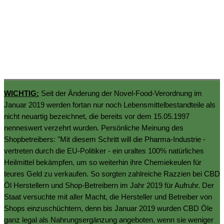
WICHTIG:
Seit der Änderung der Novel-Food-Verordnung im
Januar 2019 werden fortan nur noch Lebensmittelbestandteile als
nicht neuartig bezeichnet, die bereits vor dem 15.05.1997
nenneswert verzehrt wurden. Persönliche Meinung des
Shopbetreibers: "Mit diesem Schritt will die Pharma-Industrie -
vertreten durch die EU-Politiker - ein uraltes 100% natürliches
Heilmittel bekämpfen, um so weiterhin ihre Chemiekeulen für
teures Geld zu verkaufen. So sorgten zahlreiche Razzien bei CBD
Öl Herstellern und Shop-Betreibern im Jahr 2019 für Aufruhr. Der
Staat versuchte mit aller Macht, die Hersteller und Betreiber von
Shops einzuschüchtern, denn bis Januar 2019 wurden CBD Öle
ganz legal als Nahrungsergänzung angeboten, wenn sie weniger