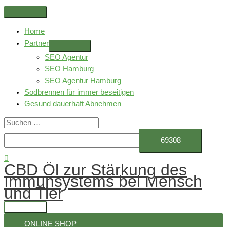
Zum
Above
Inhalt
Header
Home
springen
Partner
SEO Agentur
SEO Hamburg
SEO Agentur Hamburg
Sodbrennen für immer beseitigen
Gesund dauerhaft Abnehmen
Suchen
nach:
Suchen
CBD Öl zur Stärkung des
Immunsystems bei Mensch
und Tier
Hauptmenü
ONLINE SHOP