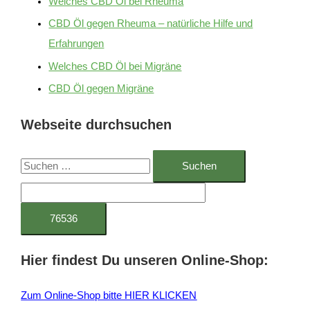
Welches CBD Öl bei Rheuma
CBD Öl gegen Rheuma – natürliche Hilfe und
Erfahrungen
Welches CBD Öl bei Migräne
CBD Öl gegen Migräne
Webseite durchsuchen
S
u
c
h
e
Hier findest Du unseren Online-Shop:
n
n
Zum Online-Shop bitte HIER KLICKEN
a