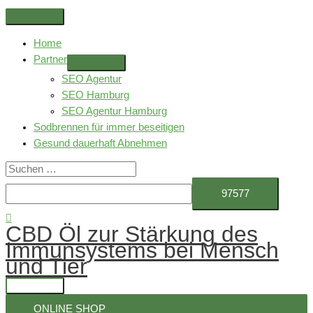
Zum
Above
Inhalt
Header
Home
springen
Partner
SEO Agentur
SEO Hamburg
SEO Agentur Hamburg
Sodbrennen für immer beseitigen
Gesund dauerhaft Abnehmen
Suchen
nach:
Suchen
CBD Öl zur Stärkung des
Immunsystems bei Mensch
und Tier
Hauptmenü
ONLINE SHOP