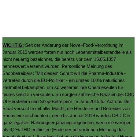
WICHTIG:
Seit der Änderung der Novel-Food-Verordnung im
Januar 2019 werden fortan nur noch Lebensmittelbestandteile als
nicht neuartig bezeichnet, die bereits vor dem 15.05.1997
nenneswert verzehrt wurden. Persönliche Meinung des
Shopbetreibers: "Mit diesem Schritt will die Pharma-Industrie -
vertreten durch die EU-Politiker - ein uraltes 100% natürliches
Heilmittel bekämpfen, um so weiterhin ihre Chemiekeulen für
teures Geld zu verkaufen. So sorgten zahlreiche Razzien bei CBD
Öl Herstellern und Shop-Betreibern im Jahr 2019 für Aufruhr. Der
Staat versuchte mit aller Macht, die Hersteller und Betreiber von
Shops einzuschüchtern, denn bis Januar 2019 wurden CBD Öle
ganz legal als Nahrungsergänzung angeboten, wenn sie weniger
als 0,2% THC enthielten (Ende der persönlichen Meinung des
Shopbetreibers). Allerdings hat nun die European Industrial Hemp