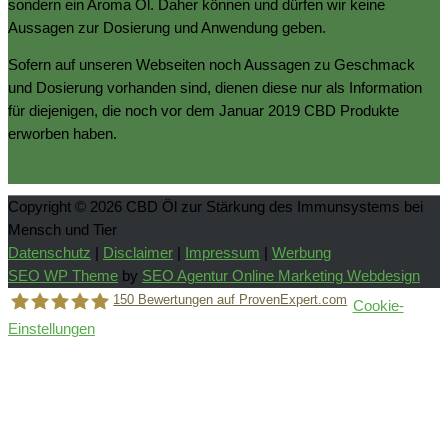
sondern ein Aroma Öl. Daher können und dürfen wir keine
Aussagen zur Dosierung und Anwendung geben.
Sofern auf unseren Webseiten noch Aussagen zu Geschmack
und Dosierung vorhanden sind, dienen diese nur als Information
für diejenigen, die noch vor dem Januar 2019 CBD Produkte
erworben haben.
Copyright © 2026
CBD Öl zur Stärkung des Immunsystems bei
Mensch und Tier
Datenschutz
|
Disclaimer
|
Impressum
|
Werbung
SEO WP Theme
by
SEO Agentur Online Marketing Webdesign
150
Bewertungen auf ProvenExpert.com
Cookie-
Einstellungen
Holger Korsten