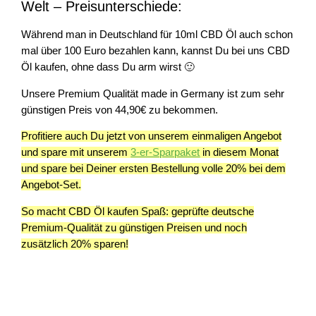
Welt – Preisunterschiede:
Während man in Deutschland für 10ml CBD Öl auch schon
mal über 100 Euro bezahlen kann, kannst Du bei uns CBD
Öl kaufen, ohne dass Du arm wirst 🙂
Unsere Premium Qualität made in Germany ist zum sehr
günstigen Preis von 44,90€ zu bekommen.
Profitiere auch Du jetzt von unserem einmaligen Angebot
und spare mit unserem
3-er-Sparpaket
in diesem Monat
und spare bei Deiner ersten Bestellung volle 20% bei dem
Angebot-Set.
So macht CBD Öl kaufen Spaß: geprüfte deutsche
Premium-Qualität zu günstigen Preisen und noch
zusätzlich 20% sparen!