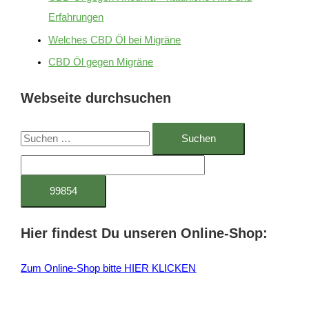
Erfahrungen
Welches CBD Öl bei Migräne
CBD Öl gegen Migräne
Webseite durchsuchen
S
u
c
h
e
Hier findest Du unseren Online-Shop:
n
n
Zum Online-Shop bitte HIER KLICKEN
a
c