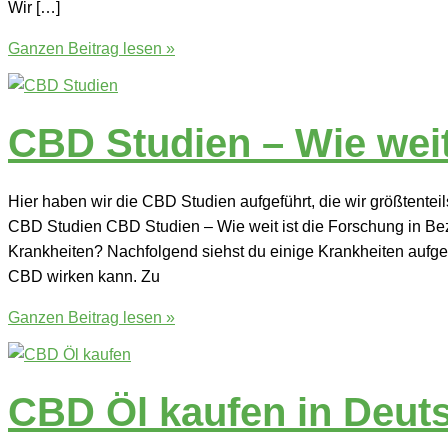
Wir […]
Rick
Ganzen Beitrag lesen »
Simpson
Öl
(RSO)
CBD Studien – Wie weit
Phoenix
Tears
Hier haben wir die CBD Studien aufgeführt, die wir größtente
CBD Studien CBD Studien – Wie weit ist die Forschung in Be
Krankheiten? Nachfolgend siehst du einige Krankheiten aufge
CBD wirken kann. Zu
CBD
Ganzen Beitrag lesen »
Studien
–
Wie
CBD Öl kaufen in Deut
weit
ist