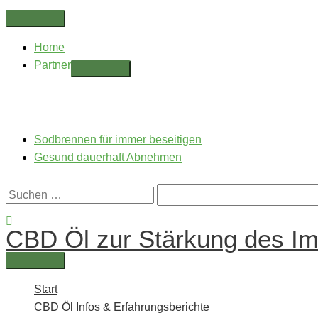
Zum
Above
Inhalt
Header
Home
springen
Partner
Sodbrennen für immer beseitigen
Gesund dauerhaft Abnehmen
Suchen
nach:
Suchen
CBD Öl zur Stärkung des I
Hauptmenü
Start
CBD Öl Infos & Erfahrungsberichte