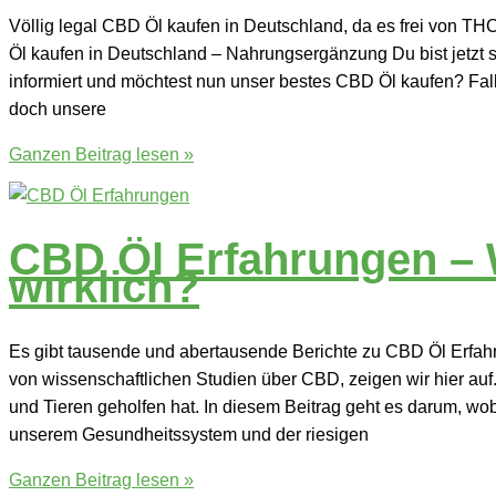
die
Völlig legal CBD Öl kaufen in Deutschland, da es frei von THC
Forschung?
Öl kaufen in Deutschland – Nahrungsergänzung Du bist jetzt 
informiert und möchtest nun unser bestes CBD Öl kaufen? Fal
doch unsere
CBD
Ganzen Beitrag lesen »
Öl
kaufen
in
CBD Öl Erfahrungen – 
Deutschland
wirklich?
Es gibt tausende und abertausende Berichte zu CBD Öl Erfahr
von wissenschaftlichen Studien über CBD, zeigen wir hier au
und Tieren geholfen hat. In diesem Beitrag geht es darum, wob
unserem Gesundheitssystem und der riesigen
CBD
Ganzen Beitrag lesen »