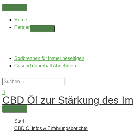
Zum
Above
Inhalt
Header
Home
springen
Partner
Sodbrennen für immer beseitigen
Gesund dauerhaft Abnehmen
Suchen
nach:
Suchen
CBD Öl zur Stärkung des I
Hauptmenü
Start
CBD Öl Infos & Erfahrungsberichte