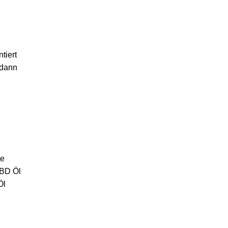
tiert
 dann
te
CBD Öl
Öl