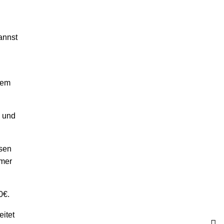
annst
dem
 und
isen
mmer
0€.
itet