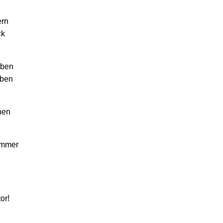
ern
ck
iben
aben
nen
immer
or!