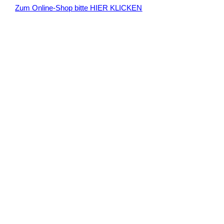
Zum Online-Shop bitte HIER KLICKEN
a
c
h
: