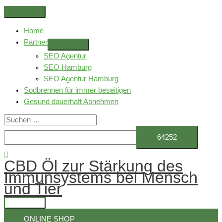
Zum
Above
Inhalt
Header
Home
springen
Partner
SEO Agentur
SEO Hamburg
SEO Agentur Hamburg
Sodbrennen für immer beseitigen
Gesund dauerhaft Abnehmen
Suchen
nach:
Suchen
CBD Öl zur Stärkung des
Immunsystems bei Mensch
und Tier
Hauptmenü
ONLINE SHOP