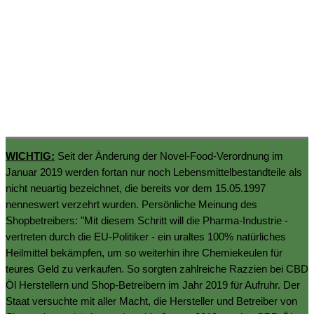
WICHTIG:
Seit der Änderung der Novel-Food-Verordnung im
Januar 2019 werden fortan nur noch Lebensmittelbestandteile als
nicht neuartig bezeichnet, die bereits vor dem 15.05.1997
nenneswert verzehrt wurden. Persönliche Meinung des
Shopbetreibers: "Mit diesem Schritt will die Pharma-Industrie -
vertreten durch die EU-Politiker - ein uraltes 100% natürliches
Heilmittel bekämpfen, um so weiterhin ihre Chemiekeulen für
teures Geld zu verkaufen. So sorgten zahlreiche Razzien bei CBD
Öl Herstellern und Shop-Betreibern im Jahr 2019 für Aufruhr. Der
Staat versuchte mit aller Macht, die Hersteller und Betreiber von