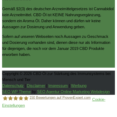
Gemäß §2(3) des deutschen Arzneimittelgesetzes ist Cannabidiol
kein Arzneitmittel. CBD Öl ist KEINE Nahrungsergänzung,
sondern ein Aroma Öl. Daher können und dürfen wir keine
Aussagen zur Dosierung und Anwendung geben.
Sofern auf unseren Webseiten noch Aussagen zu Geschmack
und Dosierung vorhanden sind, dienen diese nur als Information
für diejenigen, die noch vor dem Januar 2019 CBD Produkte
erworben haben.
Copyright © 2026
CBD Öl zur Stärkung des Immunsystems bei
Mensch und Tier
Datenschutz
|
Disclaimer
|
Impressum
|
Werbung
SEO WP Theme
by
SEO Agentur Online Marketing Webdesign
150
Bewertungen auf ProvenExpert.com
Cookie-
Einstellungen
Holger Korsten