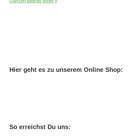
Welches
Ganzen Beitrag lesen »
CBD
Öl
bei
Rheuma
Hier geht es zu unserem Online Shop:
So erreichst Du uns: