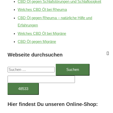
CBD Öl gegen Schlafstörungen und Schlaflosigkeit
Welches CBD Öl bei Rheuma
CBD Öl gegen Rheuma – natürliche Hilfe und
Erfahrungen
Welches CBD Öl bei Migräne
CBD Öl gegen Migräne
Webseite durchsuchen
S
u
c
h
e
Hier findest Du unseren Online-Shop:
n
n