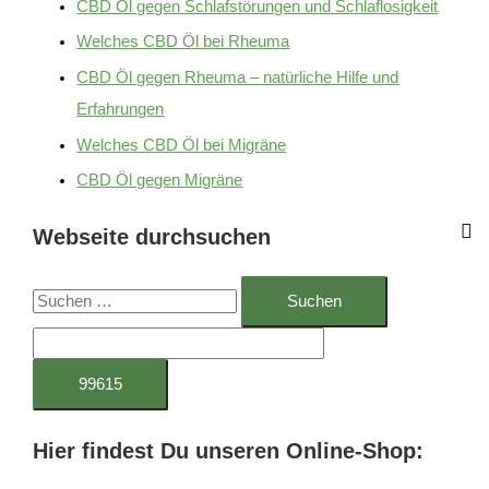
CBD Öl gegen Schlafstörungen und Schlaflosigkeit
Welches CBD Öl bei Rheuma
CBD Öl gegen Rheuma – natürliche Hilfe und
Erfahrungen
Welches CBD Öl bei Migräne
CBD Öl gegen Migräne
Webseite durchsuchen
S
u
c
h
e
Hier findest Du unseren Online-Shop:
n
n