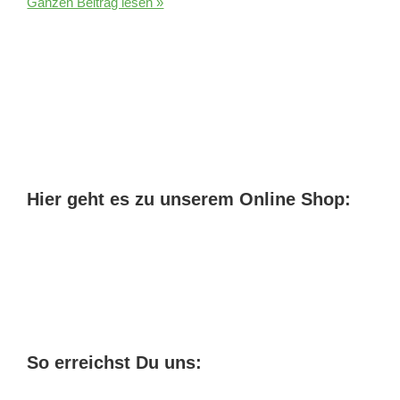
Welches
Ganzen Beitrag lesen »
CBD
Öl
für
Hunde
Hier geht es zu unserem Online Shop:
So erreichst Du uns: