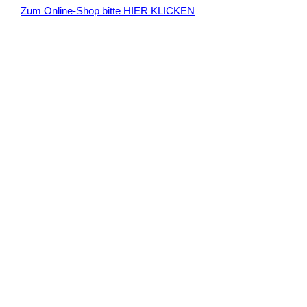
Zum Online-Shop bitte HIER KLICKEN
a
c
h
: