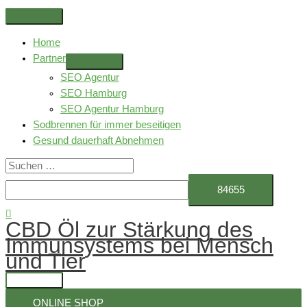
Zum
Above
Inhalt
Header
Home
springen
Partner
SEO Agentur
SEO Hamburg
SEO Agentur Hamburg
Sodbrennen für immer beseitigen
Gesund dauerhaft Abnehmen
Suchen
nach:
Suchen
CBD Öl zur Stärkung des
Immunsystems bei Mensch
und Tier
Hauptmenü
ONLINE SHOP