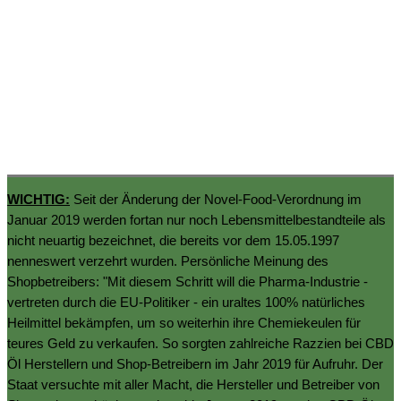
WICHTIG:
Seit der Änderung der Novel-Food-Verordnung im
Januar 2019 werden fortan nur noch Lebensmittelbestandteile als
nicht neuartig bezeichnet, die bereits vor dem 15.05.1997
nenneswert verzehrt wurden. Persönliche Meinung des
Shopbetreibers: "Mit diesem Schritt will die Pharma-Industrie -
vertreten durch die EU-Politiker - ein uraltes 100% natürliches
Heilmittel bekämpfen, um so weiterhin ihre Chemiekeulen für
teures Geld zu verkaufen. So sorgten zahlreiche Razzien bei CBD
Öl Herstellern und Shop-Betreibern im Jahr 2019 für Aufruhr. Der
Staat versuchte mit aller Macht, die Hersteller und Betreiber von