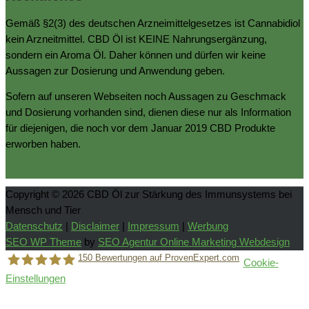
Gemäß §2(3) des deutschen Arzneimittelgesetzes ist Cannabidiol
kein Arzneitmittel. CBD Öl ist KEINE Nahrungsergänzung,
sondern ein Aroma Öl. Daher können und dürfen wir keine
Aussagen zur Dosierung und Anwendung geben.
Sofern auf unseren Webseiten noch Aussagen zu Geschmack
und Dosierung vorhanden sind, dienen diese nur als Information
für diejenigen, die noch vor dem Januar 2019 CBD Produkte
erworben haben.
Copyright © 2026
CBD Öl zur Stärkung des Immunsystems bei
Mensch und Tier
Datenschutz
|
Disclaimer
|
Impressum
|
Werbung
SEO WP Theme
by
SEO Agentur Online Marketing Webdesign
150
Bewertungen auf ProvenExpert.com
Cookie-
Einstellungen
Holger Korsten