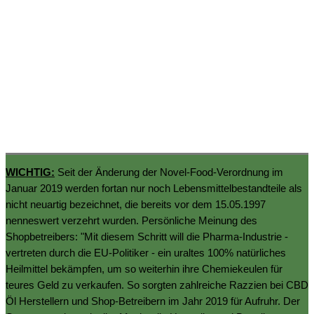
WICHTIG:
Seit der Änderung der Novel-Food-Verordnung im
Januar 2019 werden fortan nur noch Lebensmittelbestandteile als
nicht neuartig bezeichnet, die bereits vor dem 15.05.1997
nenneswert verzehrt wurden. Persönliche Meinung des
Shopbetreibers: "Mit diesem Schritt will die Pharma-Industrie -
vertreten durch die EU-Politiker - ein uraltes 100% natürliches
Heilmittel bekämpfen, um so weiterhin ihre Chemiekeulen für
teures Geld zu verkaufen. So sorgten zahlreiche Razzien bei CBD
Öl Herstellern und Shop-Betreibern im Jahr 2019 für Aufruhr. Der