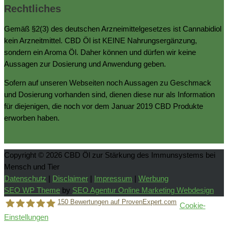
Rechtliches
Gemäß §2(3) des deutschen Arzneimittelgesetzes ist Cannabidiol
kein Arzneitmittel. CBD Öl ist KEINE Nahrungsergänzung,
sondern ein Aroma Öl. Daher können und dürfen wir keine
Aussagen zur Dosierung und Anwendung geben.
Sofern auf unseren Webseiten noch Aussagen zu Geschmack
und Dosierung vorhanden sind, dienen diese nur als Information
für diejenigen, die noch vor dem Januar 2019 CBD Produkte
erworben haben.
Copyright © 2026
CBD Öl zur Stärkung des Immunsystems bei
Mensch und Tier
Datenschutz
|
Disclaimer
|
Impressum
|
Werbung
SEO WP Theme
by
SEO Agentur Online Marketing Webdesign
150
Bewertungen auf ProvenExpert.com
Cookie-
Einstellungen