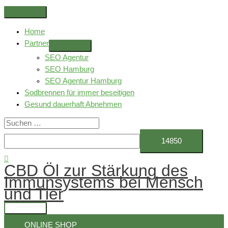
Zum
Above
Inhalt
Header
Home
springen
Partner
SEO Agentur
SEO Hamburg
SEO Agentur Hamburg
Sodbrennen für immer beseitigen
Gesund dauerhaft Abnehmen
Suchen
nach:
Suchen
CBD Öl zur Stärkung des
Immunsystems bei Mensch
und Tier
Hauptmenü
ONLINE SHOP