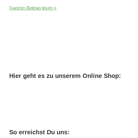
CBD
Ganzen Beitrag lesen »
Öl
bei
Epilepsie
Dosierung
und
Erfahrungen
Hier geht es zu unserem Online Shop:
So erreichst Du uns: