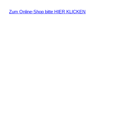
n
Zum Online-Shop bitte HIER KLICKEN
a
c
h
: