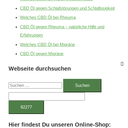
CBD Öl gegen Schlafstörungen und Schlaflosigkeit
Welches CBD Öl bei Rheuma
CBD Öl gegen Rheuma – natürliche Hilfe und
Erfahrungen
Welches CBD Öl bei Migräne
CBD Öl gegen Migräne
Webseite durchsuchen
S
u
c
h
e
Hier findest Du unseren Online-Shop:
n