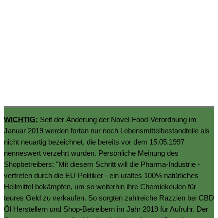
WICHTIG:
Seit der Änderung der Novel-Food-Verordnung im
Januar 2019 werden fortan nur noch Lebensmittelbestandteile als
nicht neuartig bezeichnet, die bereits vor dem 15.05.1997
nenneswert verzehrt wurden. Persönliche Meinung des
Shopbetreibers: "Mit diesem Schritt will die Pharma-Industrie -
vertreten durch die EU-Politiker - ein uraltes 100% natürliches
Heilmittel bekämpfen, um so weiterhin ihre Chemiekeulen für
teures Geld zu verkaufen. So sorgten zahlreiche Razzien bei CBD
Öl Herstellern und Shop-Betreibern im Jahr 2019 für Aufruhr. Der