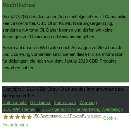
Rechtliches
Gemäß §2(3) des deutschen Arzneimittelgesetzes ist Cannabidiol
kein Arzneitmittel. CBD Öl ist KEINE Nahrungsergänzung,
sondern ein Aroma Öl. Daher können und dürfen wir keine
Aussagen zur Dosierung und Anwendung geben.
Sofern auf unseren Webseiten noch Aussagen zu Geschmack
und Dosierung vorhanden sind, dienen diese nur als Information
für diejenigen, die noch vor dem Januar 2019 CBD Produkte
erworben haben.
Copyright © 2026
CBD Öl zur Stärkung des Immunsystems bei
Mensch und Tier
Datenschutz
|
Disclaimer
|
Impressum
|
Werbung
SEO WP Theme
by
SEO Agentur Online Marketing Webdesign
150
Bewertungen auf ProvenExpert.com
Cookie-
Einstellungen