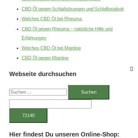
CBD Öl gegen Schlafstörungen und Schlaflosigkeit
Welches CBD Öl bei Rheuma
CBD Öl gegen Rheuma – natürliche Hilfe und
Erfahrungen
Welches CBD Öl bei Migräne
CBD Öl gegen Migräne
Webseite durchsuchen
S
u
c
h
e
Hier findest Du unseren Online-Shop:
n