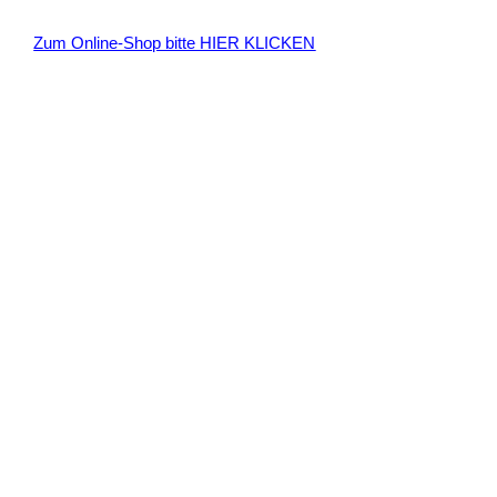
n
Zum Online-Shop bitte HIER KLICKEN
a
c
h
: