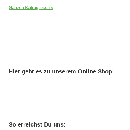
CBD
Ganzen Beitrag lesen »
Öl
gegen
Schnarchen
Hier geht es zu unserem Online Shop:
So erreichst Du uns: