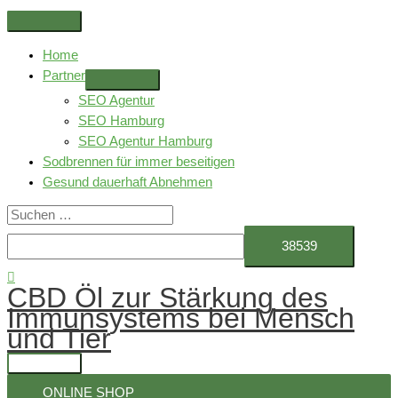
Zum
Above
Inhalt
Header
Home
springen
Partner
SEO Agentur
SEO Hamburg
SEO Agentur Hamburg
Sodbrennen für immer beseitigen
Gesund dauerhaft Abnehmen
Suchen
nach:
Suchen
CBD Öl zur Stärkung des
Immunsystems bei Mensch
und Tier
Hauptmenü
ONLINE SHOP