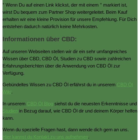
° Wenn Du auf einen Link klickst, der mit einem ° markiert ist,
wirst Du bequem zum Partner Shop weitergeleitet. Beim Kauf
erhalten wir eine kleine Provision für unsere Empfehlung. Für Dich
entstehen dadurch natürlich keine Mehrkosten.
Informationen über CBD:
Auf unseren Webseiten stellen wir dir ein sehr umfangreiches
Wissen über CBD, CBD Öl, Studien zu CBD sowie zahlreichen
Erfahrungsberichten über die Anwendung von CBD Öl zur
Verfügung.
Gebündeltes Wissen zu CBD Öl erfährst du in unserem
CBD Öl
Wiki
.
In unserem
CBD Öl Blog
siehst du die neuesten Erkenntnisse und
Studien
in Bezug darauf, wie CBD Öl dir und deinem Körper helfen
kann.
Wenn du spezielle Fragen hast, dann wende dich gern an uns.
Hier kannst du Kontakt zu uns aufnehmen
.