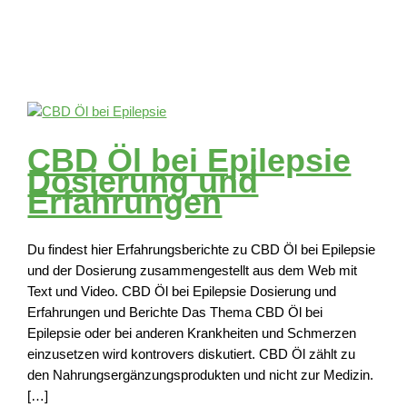
CBD Öl bei Epilepsie
Dosierung und
Erfahrungen
Du findest hier Erfahrungsberichte zu CBD Öl bei Epilepsie
und der Dosierung zusammengestellt aus dem Web mit
Text und Video. CBD Öl bei Epilepsie Dosierung und
Erfahrungen und Berichte Das Thema CBD Öl bei
Epilepsie oder bei anderen Krankheiten und Schmerzen
einzusetzen wird kontrovers diskutiert. CBD Öl zählt zu
den Nahrungsergänzungsprodukten und nicht zur Medizin.
[…]