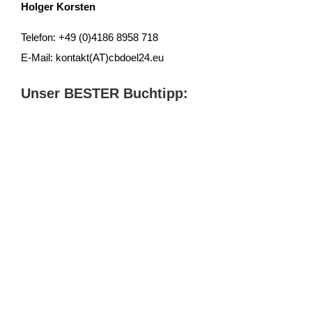
Holger Korsten
Telefon: +49 (0)4186 8958 718
E-Mail: kontakt(AT)cbdoel24.eu
Unser BESTER Buchtipp: