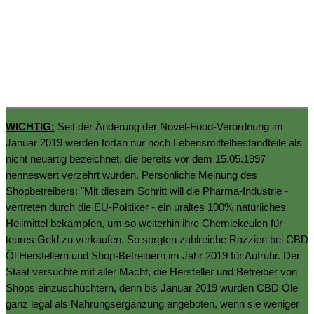
WICHTIG:
Seit der Änderung der Novel-Food-Verordnung im
Januar 2019 werden fortan nur noch Lebensmittelbestandteile als
nicht neuartig bezeichnet, die bereits vor dem 15.05.1997
nenneswert verzehrt wurden. Persönliche Meinung des
Shopbetreibers: "Mit diesem Schritt will die Pharma-Industrie -
vertreten durch die EU-Politiker - ein uraltes 100% natürliches
Heilmittel bekämpfen, um so weiterhin ihre Chemiekeulen für
teures Geld zu verkaufen. So sorgten zahlreiche Razzien bei CBD
Öl Herstellern und Shop-Betreibern im Jahr 2019 für Aufruhr. Der
Staat versuchte mit aller Macht, die Hersteller und Betreiber von
Shops einzuschüchtern, denn bis Januar 2019 wurden CBD Öle
ganz legal als Nahrungsergänzung angeboten, wenn sie weniger