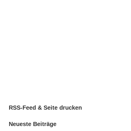
RSS-Feed & Seite drucken
Neueste Beiträge