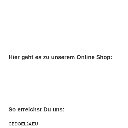
CBD
Öl
bestellen
hochwertig
und
günstig?
Hier geht es zu unserem Online Shop:
So erreichst Du uns:
CBDOEL24.EU