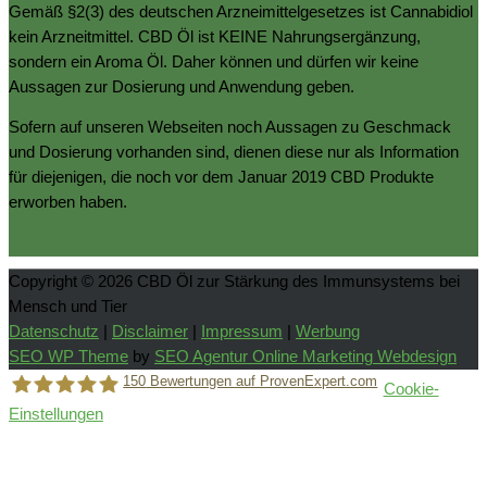
Gemäß §2(3) des deutschen Arzneimittelgesetzes ist Cannabidiol
kein Arzneitmittel. CBD Öl ist KEINE Nahrungsergänzung,
sondern ein Aroma Öl. Daher können und dürfen wir keine
Aussagen zur Dosierung und Anwendung geben.
Sofern auf unseren Webseiten noch Aussagen zu Geschmack
und Dosierung vorhanden sind, dienen diese nur als Information
für diejenigen, die noch vor dem Januar 2019 CBD Produkte
erworben haben.
Copyright © 2026
CBD Öl zur Stärkung des Immunsystems bei
Mensch und Tier
Datenschutz
|
Disclaimer
|
Impressum
|
Werbung
SEO WP Theme
by
SEO Agentur Online Marketing Webdesign
150
Bewertungen auf ProvenExpert.com
Cookie-
Einstellungen
Holger Korsten