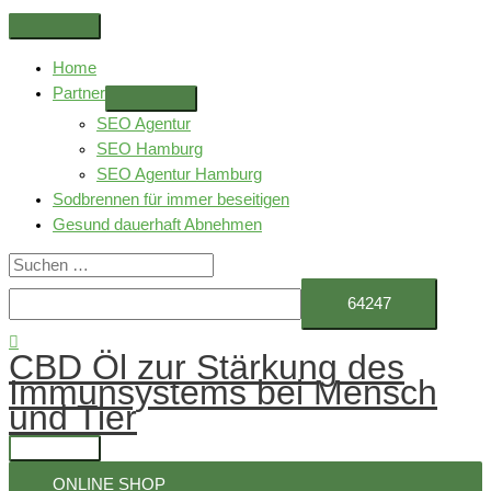
Zum
Above
Inhalt
Header
Home
springen
Partner
SEO Agentur
SEO Hamburg
SEO Agentur Hamburg
Sodbrennen für immer beseitigen
Gesund dauerhaft Abnehmen
Suchen
nach:
Suchen
CBD Öl zur Stärkung des
Immunsystems bei Mensch
und Tier
Hauptmenü
ONLINE SHOP