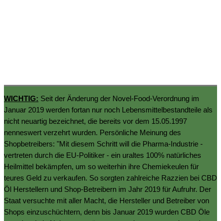
WICHTIG:
Seit der Änderung der Novel-Food-Verordnung im
Januar 2019 werden fortan nur noch Lebensmittelbestandteile als
nicht neuartig bezeichnet, die bereits vor dem 15.05.1997
nenneswert verzehrt wurden. Persönliche Meinung des
Shopbetreibers: "Mit diesem Schritt will die Pharma-Industrie -
vertreten durch die EU-Politiker - ein uraltes 100% natürliches
Heilmittel bekämpfen, um so weiterhin ihre Chemiekeulen für
teures Geld zu verkaufen. So sorgten zahlreiche Razzien bei CBD
Öl Herstellern und Shop-Betreibern im Jahr 2019 für Aufruhr. Der
Staat versuchte mit aller Macht, die Hersteller und Betreiber von
Shops einzuschüchtern, denn bis Januar 2019 wurden CBD Öle