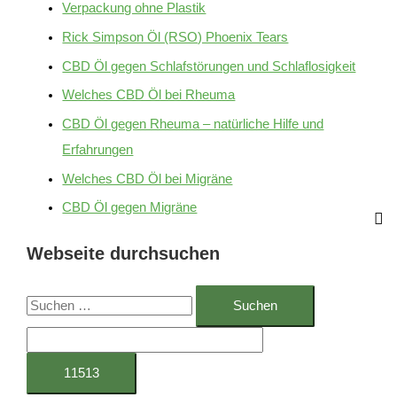
Verpackung ohne Plastik
Rick Simpson Öl (RSO) Phoenix Tears
CBD Öl gegen Schlafstörungen und Schlaflosigkeit
Welches CBD Öl bei Rheuma
CBD Öl gegen Rheuma – natürliche Hilfe und
Erfahrungen
Welches CBD Öl bei Migräne
CBD Öl gegen Migräne
Webseite durchsuchen
S
u
c
h