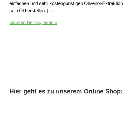
einfachen und sehr kostengünstigen Olivenöl-Extraktion
sein Öl herstellen. […]
CBD
Ganzen Beitrag lesen »
Extraktion
–
Die
beliebtesten
Methoden
zur
CBD-
Öl
Gewinnung
Hier geht es zu unserem Online Shop: