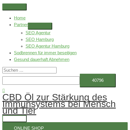
Zum
Above
Inhalt
Header
Home
springen
Partner
SEO Agentur
SEO Hamburg
SEO Agentur Hamburg
Sodbrennen für immer beseitigen
Gesund dauerhaft Abnehmen
Suchen
nach:
Suchen
CBD Öl zur Stärkung des
Immunsystems bei Mensch
und Tier
Hauptmenü
ONLINE SHOP