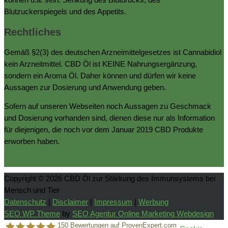
können u.a. sein: Senkung des Blutdrucks, des
Blutzuckerspiegels und des Appetits.
Rechtliches
Gemäß §2(3) des deutschen Arzneimittelgesetzes ist Cannabidiol
kein Arzneitmittel. CBD Öl ist KEINE Nahrungsergänzung,
sondern ein Aroma Öl. Daher können und dürfen wir keine
Aussagen zur Dosierung und Anwendung geben.
Sofern auf unseren Webseiten noch Aussagen zu Geschmack
und Dosierung vorhanden sind, dienen diese nur als Information
für diejenigen, die noch vor dem Januar 2019 CBD Produkte
erworben haben.
Copyright © 2026
CBD Öl zur Stärkung des Immunsystems bei
Mensch und Tier
Datenschutz
|
Disclaimer
|
Impressum
|
Werbung
SEO WP Theme
by
SEO Agentur Online Marketing Webdesign
150
Bewertungen auf ProvenExpert.com