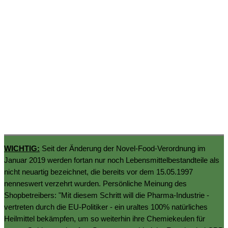
WICHTIG:
Seit der Änderung der Novel-Food-Verordnung im
Januar 2019 werden fortan nur noch Lebensmittelbestandteile als
nicht neuartig bezeichnet, die bereits vor dem 15.05.1997
nenneswert verzehrt wurden. Persönliche Meinung des
Shopbetreibers: "Mit diesem Schritt will die Pharma-Industrie -
vertreten durch die EU-Politiker - ein uraltes 100% natürliches
Heilmittel bekämpfen, um so weiterhin ihre Chemiekeulen für