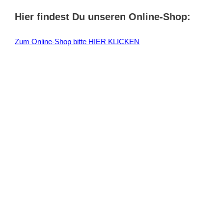
e
Hier findest Du unseren Online-Shop:
n
n
Zum Online-Shop bitte HIER KLICKEN
a
c
h
: