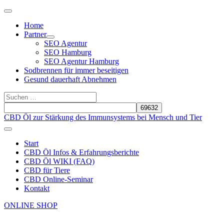
Zum
Above
Inhalt
Header
Home
springen
Partner
SEO Agentur
SEO Hamburg
SEO Agentur Hamburg
Sodbrennen für immer beseitigen
Gesund dauerhaft Abnehmen
Suchen
nach:
Suchen
CBD Öl zur Stärkung des Immunsystems bei Mensch und Tier
Hauptmenü
Start
CBD Öl Infos & Erfahrungsberichte
CBD Öl WIKI (FAQ)
CBD für Tiere
CBD Online-Seminar
Kontakt
ONLINE SHOP