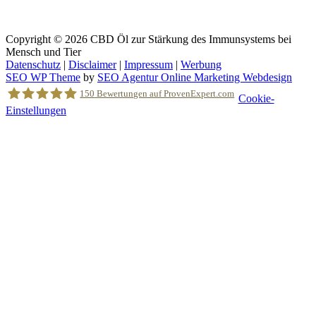
Copyright © 2026
CBD Öl zur Stärkung des Immunsystems bei
Mensch und Tier
Datenschutz
|
Disclaimer
|
Impressum
|
Werbung
SEO WP Theme
by
SEO Agentur Online Marketing Webdesign
Nach
150
Bewertungen auf ProvenExpert.com
Cookie-
oben
Einstellungen
scrollen
Holger Korsten