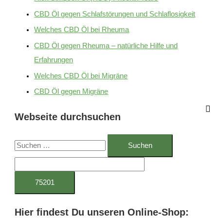
CBD Öl gegen Schlafstörungen und Schlaflosigkeit
Welches CBD Öl bei Rheuma
CBD Öl gegen Rheuma – natürliche Hilfe und
Erfahrungen
Welches CBD Öl bei Migräne
CBD Öl gegen Migräne
Webseite durchsuchen
S
u
c
h
e
Hier findest Du unseren Online-Shop:
n