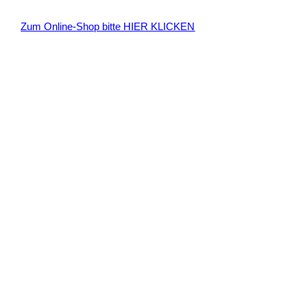
n
Zum Online-Shop bitte HIER KLICKEN
a
c
h
: