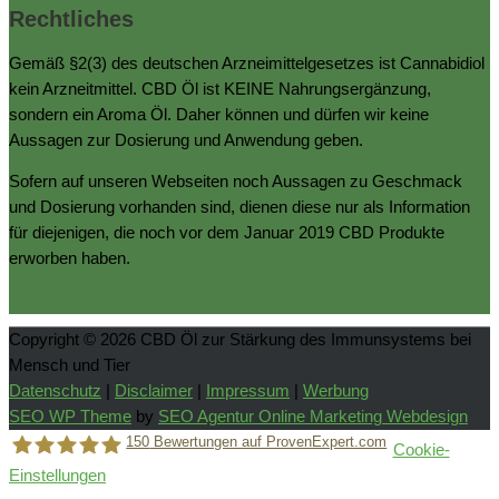
Rechtliches
Gemäß §2(3) des deutschen Arzneimittelgesetzes ist Cannabidiol
kein Arzneitmittel. CBD Öl ist KEINE Nahrungsergänzung,
sondern ein Aroma Öl. Daher können und dürfen wir keine
Aussagen zur Dosierung und Anwendung geben.
Sofern auf unseren Webseiten noch Aussagen zu Geschmack
und Dosierung vorhanden sind, dienen diese nur als Information
für diejenigen, die noch vor dem Januar 2019 CBD Produkte
erworben haben.
Copyright © 2026
CBD Öl zur Stärkung des Immunsystems bei
Mensch und Tier
Datenschutz
|
Disclaimer
|
Impressum
|
Werbung
SEO WP Theme
by
SEO Agentur Online Marketing Webdesign
150
Bewertungen auf ProvenExpert.com
Cookie-
Einstellungen