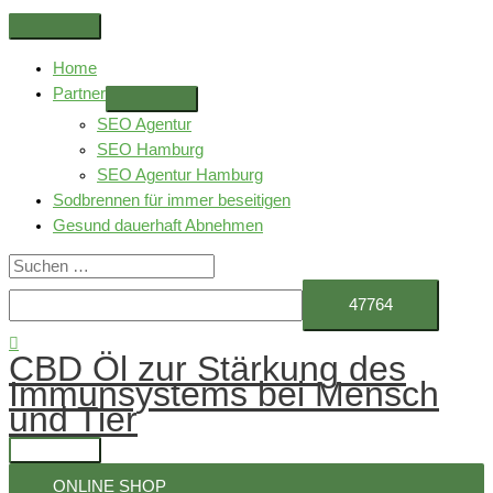
Zum
Above
Inhalt
Header
Home
springen
Partner
SEO Agentur
SEO Hamburg
SEO Agentur Hamburg
Sodbrennen für immer beseitigen
Gesund dauerhaft Abnehmen
Suchen
nach:
Suchen
CBD Öl zur Stärkung des
Immunsystems bei Mensch
und Tier
Hauptmenü
ONLINE SHOP