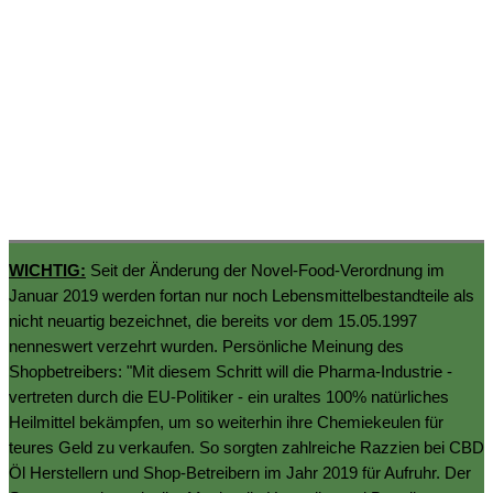
WICHTIG:
Seit der Änderung der Novel-Food-Verordnung im
Januar 2019 werden fortan nur noch Lebensmittelbestandteile als
nicht neuartig bezeichnet, die bereits vor dem 15.05.1997
nenneswert verzehrt wurden. Persönliche Meinung des
Shopbetreibers: "Mit diesem Schritt will die Pharma-Industrie -
vertreten durch die EU-Politiker - ein uraltes 100% natürliches
Heilmittel bekämpfen, um so weiterhin ihre Chemiekeulen für
teures Geld zu verkaufen. So sorgten zahlreiche Razzien bei CBD
Öl Herstellern und Shop-Betreibern im Jahr 2019 für Aufruhr. Der