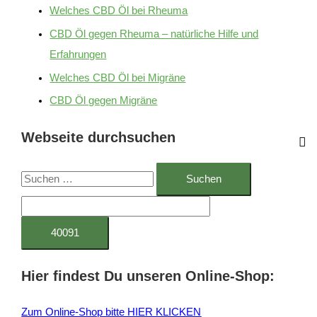
Welches CBD Öl bei Rheuma
CBD Öl gegen Rheuma – natürliche Hilfe und
Erfahrungen
Welches CBD Öl bei Migräne
CBD Öl gegen Migräne
Webseite durchsuchen
S
u
c
h
e
Hier findest Du unseren Online-Shop:
n
n
Zum Online-Shop bitte HIER KLICKEN
a