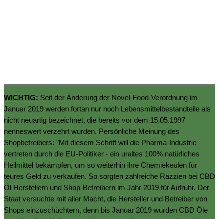
WICHTIG:
Seit der Änderung der Novel-Food-Verordnung im
Januar 2019 werden fortan nur noch Lebensmittelbestandteile als
nicht neuartig bezeichnet, die bereits vor dem 15.05.1997
nenneswert verzehrt wurden. Persönliche Meinung des
Shopbetreibers: "Mit diesem Schritt will die Pharma-Industrie -
vertreten durch die EU-Politiker - ein uraltes 100% natürliches
Heilmittel bekämpfen, um so weiterhin ihre Chemiekeulen für
teures Geld zu verkaufen. So sorgten zahlreiche Razzien bei CBD
Öl Herstellern und Shop-Betreibern im Jahr 2019 für Aufruhr. Der
Staat versuchte mit aller Macht, die Hersteller und Betreiber von
Shops einzuschüchtern, denn bis Januar 2019 wurden CBD Öle