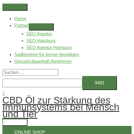
Zum
Above
Inhalt
Header
Home
springen
Partner
SEO Agentur
SEO Hamburg
SEO Agentur Hamburg
Sodbrennen für immer beseitigen
Gesund dauerhaft Abnehmen
Suchen
nach:
Suchen
CBD Öl zur Stärkung des
Immunsystems bei Mensch
und Tier
Hauptmenü
ONLINE SHOP