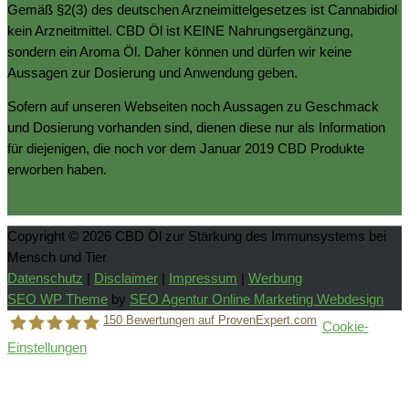
Gemäß §2(3) des deutschen Arzneimittelgesetzes ist Cannabidiol
kein Arzneitmittel. CBD Öl ist KEINE Nahrungsergänzung,
sondern ein Aroma Öl. Daher können und dürfen wir keine
Aussagen zur Dosierung und Anwendung geben.
Sofern auf unseren Webseiten noch Aussagen zu Geschmack
und Dosierung vorhanden sind, dienen diese nur als Information
für diejenigen, die noch vor dem Januar 2019 CBD Produkte
erworben haben.
Copyright © 2026
CBD Öl zur Stärkung des Immunsystems bei
Mensch und Tier
Datenschutz
|
Disclaimer
|
Impressum
|
Werbung
SEO WP Theme
by
SEO Agentur Online Marketing Webdesign
150
Bewertungen auf ProvenExpert.com
Cookie-
Einstellungen
Holger Korsten