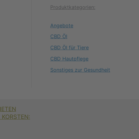
c
r
Produktkategorien:
h
e
e
i
Angebote
r
s
CBD Öl
P
i
CBD Öl für Tiere
r
s
CBD Hautpflege
e
t
Sonstiges zur Gesundheit
i
:
s
1
w
4
a
,
IETEN
r
8
 KORSTEN:
:
0
1
9
€