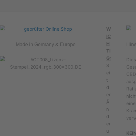
W
IC
H
Made in Germany & Europe
Hin
TI
G:
Dies
S
Gesu
ei
CBD 
t
ausg
d
Rat 
er
nich
Ä
eine
n
Kran
d
verw
er
u
KEI