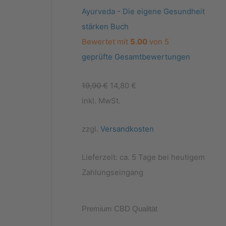
Ayurveda - Die eigene Gesundheit
stärken Buch
Bewertet mit
5.00
von 5
geprüfte Gesamtbewertungen
U
A
19,90
€
14,80
€
r
k
inkl. MwSt.
s
t
zzgl.
Versandkosten
p
u
r
e
Lieferzeit:
ca. 5 Tage bei heutigem
ü
l
Zahlungseingang
n
l
g
e
l
r
Premium CBD Qualität
i
P