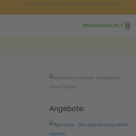
 04186 8958 718 | MO-FR 09-18 UHR / SA. 09-14
Warenkorb/
0,00
€
0
Angebote: