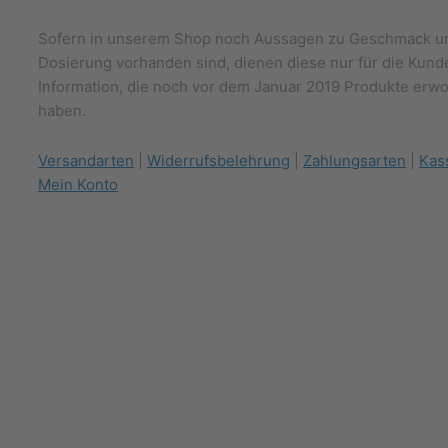
Sofern in unserem Shop noch Aussagen zu Geschmack u
Dosierung vorhanden sind, dienen diese nur für die Kund
Information, die noch vor dem Januar 2019 Produkte erw
haben.
Versandarten
|
Widerrufsbelehrung
|
Zahlungsarten
|
Kas
Mein Konto