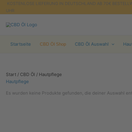
Zum
KOSTENLOSE LIEFERUNG IN DEUTSCHLAND AB 70€ BEST
Inhalt
UHR
springen
Startseite
CBD Öl Auswahl
Hau
CBD Öl Shop
Start
/
CBD Öl
/ Hautpflege
Hautpflege
Es wurden keine Produkte gefunden, die deiner Auswahl en